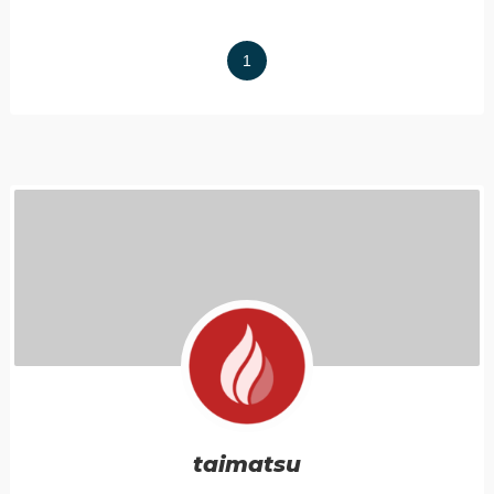
1
taimatsu