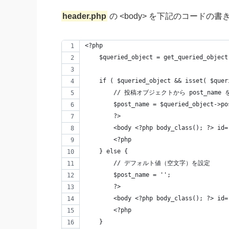
header.php
の <body> を下記のコードの
<?php
    $queried_object = get_queried_object
    if ( $queried_object && isset( $quer
        // 投稿オブジェクトから post_name
        $post_name = $queried_object->po
        ?>
        <body <?php body_class(); ?> id=
        <?php
    } else {
        // デフォルト値（空文字）を設定
        $post_name = '';
        ?>
        <body <?php body_class(); ?> id=
        <?php
    }