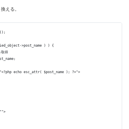
書き換える。
();
ied_object->post_name ) ) {
 を取得
st_name;
"<?php echo esc_attr( $post_name ); ?>">
"">