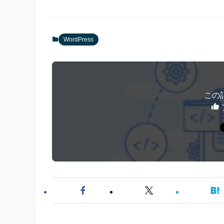
WordPress
この