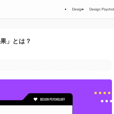
Design
Design Psycho
効果」とは？